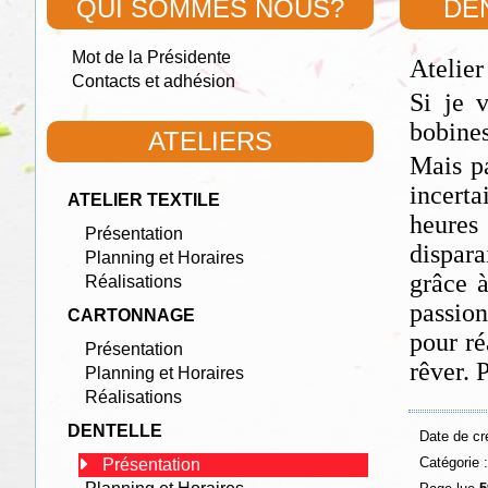
QUI SOMMES NOUS?
DEN
Mot de la Présidente
Atelier
Contacts et adhésion
Si je 
bobines
ATELIERS
Mais pa
incerta
ATELIER TEXTILE
heures 
Présentation
dispara
Planning et Horaires
grâce à
Réalisations
passion
CARTONNAGE
pour ré
Présentation
rêver. 
Planning et Horaires
Réalisations
DENTELLE
Date de cr
Catégorie 
Présentation