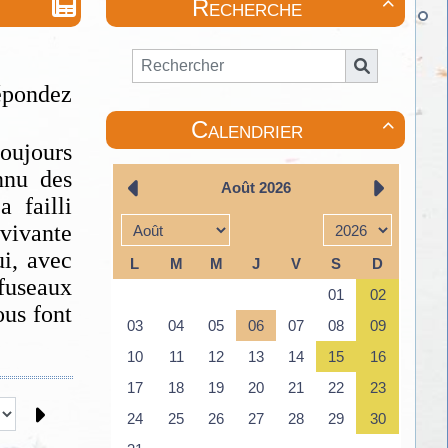
Recherche

épondez
Calendrier

toujours
onnu des
a failli
 vivante
ui, avec
 fuseaux
ous font
!