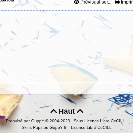
980 fois
Prévisualiser...
Imprim
Haut


Propulsé par GuppY
© 2004-2023
Sous Licence Libre CeCILL
Skins Papinou GuppY 6
Licence Libre CeCILL