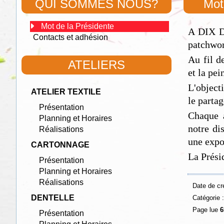
QUI SOMMES NOUS?
Mot
Mot de la Présidente
A DIX DO
Contacts et adhésion
patchwork
Au fil de
ATELIERS
et la pei
L'objecti
ATELIER TEXTILE
le partag
Présentation
Chaque a
Planning et Horaires
notre di
Réalisations
une expo
CARTONNAGE
La Prés
Présentation
Planning et Horaires
Réalisations
Date de cr
DENTELLE
Catégorie 
Page lue
6
Présentation