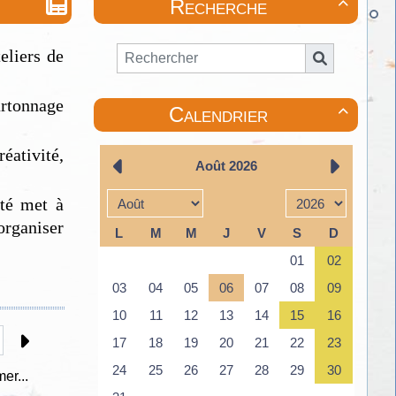
Recherche

eliers de
artonnage
Calendrier

réativité,
ité met à
organiser
er...