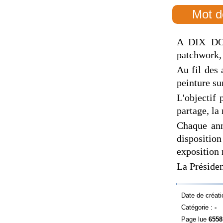
Mot d
A DIX DOIG
patchwork, d
Au fil des 
peinture su
L'objectif 
partage, la
Chaque ann
dispositio
exposition 
La Présid
Date de créati
Catégorie :
-
Page lue
6558