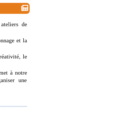
ateliers de
onnage et la
éativité, le
met à notre
ganiser une